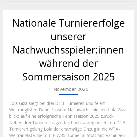
Nationale Turniererfolge
unserer
Nachwuchsspieler:innen
während der
Sommersaison 2025
1. November 2025
Lola Giza siegt bei drei DTB-Turnieren und feiert
Weltranglisten-Debüt Unsere Nachwuchsspielerin Lola Giza
blickt auf eine erfolgreiche Tennissaison 2025 zurück.
Neben drei Turniererfolgen bei hochkarätig besetzten DTB-
Turnieren gelang Lola der erstmalige Einzug in die WTA-
Weltrangliste. Beim ITF-W35-Turnier in Stuttgart-Vaihingen