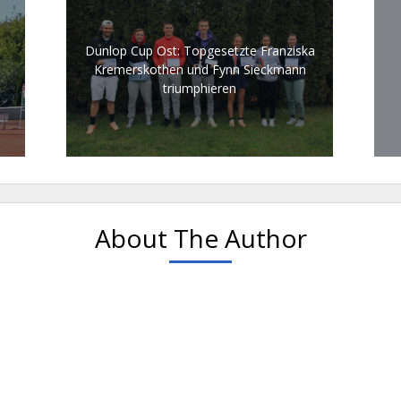
Dunlop Cup Ost: Topgesetzte Franziska
Kremerskothen und Fynn Sieckmann
triumphieren
About The Author