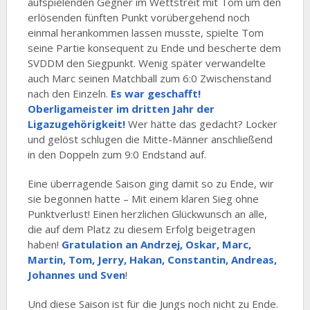
aufspielenden Gegner im Wettstreit mit Tom um den
erlösenden fünften Punkt vorübergehend noch
einmal herankommen lassen musste, spielte Tom
seine Partie konsequent zu Ende und bescherte dem
SVDDM den Siegpunkt. Wenig später verwandelte
auch Marc seinen Matchball zum 6:0 Zwischenstand
nach den Einzeln.
Es war geschafft!
Oberligameister im dritten Jahr der
Ligazugehörigkeit!
Wer hätte das gedacht? Locker
und gelöst schlugen die Mitte-Männer anschließend
in den Doppeln zum 9:0 Endstand auf.
Eine überragende Saison ging damit so zu Ende, wir
sie begonnen hatte – Mit einem klaren Sieg ohne
Punktverlust! Einen herzlichen Glückwunsch an alle,
die auf dem Platz zu diesem Erfolg beigetragen
haben!
Gratulation an Andrzej, Oskar, Marc,
Martin, Tom, Jerry, Hakan, Constantin, Andreas,
Johannes und Sven
!
Und diese Saison ist für die Jungs noch nicht zu Ende.